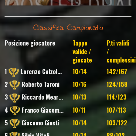
Classifica Campionato
Posizione giocatore
Tappe
P.ti validi
valide /
/
giocate
complessivi
1
Lorenzo Calzolari
10/14
142/167
2
Roberto Taroni
10/16
124/158
3
Riccardo Mearini
10/13
114/123
4
Franco Giacomelli
10/11
107/113
5
Giacomo Giusti
10/14
103/122
6
Silvio Vitali
10/14
88/102