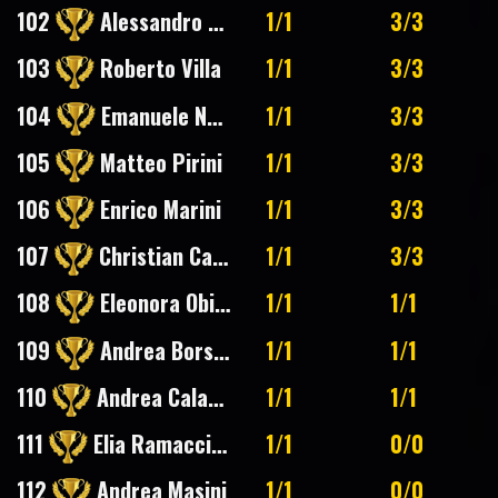
102
Alessandro Strini
1/1
3/3
103
Roberto Villa
1/1
3/3
104
Emanuele Navarro
1/1
3/3
105
Matteo Pirini
1/1
3/3
106
Enrico Marini
1/1
3/3
107
Christian Capone
1/1
3/3
108
Eleonora Obinu
1/1
1/1
109
Andrea Borsari
1/1
1/1
110
Andrea Calabrese
1/1
1/1
111
Elia Ramacciotti
1/1
0/0
112
Andrea Masini
1/1
0/0