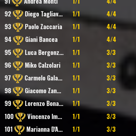
91
Andrea Monti
1/1
4/4
92
Diego Tagliavini
1/1
4/4
93
Paolo Zaccaria
1/1
4/4
94
Giani Bancea
1/1
4/4
95
Luca Bergonzoni
1/1
3/3
96
Miko Calzolari
1/1
3/3
97
Carmelo Galatro
1/1
3/3
98
Giacomo Zannini
1/1
3/3
99
Lorenzo Bonaga
1/1
3/3
100
Vincenzo Imperato
1/1
3/3
101
Marianna D'Amore
1/1
3/3