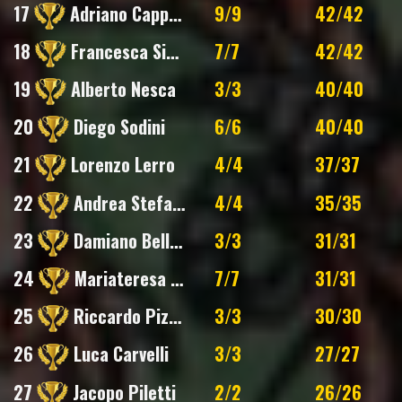
17
Adriano Cappellacci
9/9
42/42
18
Francesca Sighinolfi
7/7
42/42
19
Alberto Nesca
3/3
40/40
20
Diego Sodini
6/6
40/40
21
Lorenzo Lerro
4/4
37/37
22
Andrea Stefanini
4/4
35/35
23
Damiano Bellotti
3/3
31/31
24
Mariateresa Morgese
7/7
31/31
25
Riccardo Pizzirani
3/3
30/30
26
Luca Carvelli
3/3
27/27
27
Jacopo Piletti
2/2
26/26