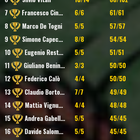
7
Francesco Cinelli
6/6
61/61
8
Marco De Togni
5/5
57/57
9
Simone Capecchi
8/8
54/54
10
Eugenio Restani
5/5
51/51
11
Giuliano Benincasa
3/3
50/50
12
Federico Calò
4/4
50/50
13
Claudio Bortolotti
7/7
49/49
14
Mattia Vignudelli
4/4
48/48
15
Andrea Gabellini
5/5
45/45
16
Davide Salomoni
5/5
45/45