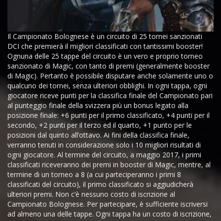
Il Campionato Bolognese è un circuito di 25 tornei sanzionati
DCI che premierà il migliori classificati con tantissimi booster!
Ognuna delle 25 tappe del circuito è un vero e proprio torneo
sanzionato di Magic, con tanto di premi (generalmente booster
di Magic). Pertanto è possibile disputare anche solamente uno o
qualcuno dei tornei, senza ulteriori obblighi. In ogni tappa, ogni
giocatore riceve punti per la classifica finale del Campionato pari
al punteggio finale della svizzera più un bonus legato alla
posizione finale: +6 punti per il primo classificato, +4 punti per il
secondo, +2 punti per il terzo ed il quarto, +1 punto per le
posizioni dal quinto all’ottavo. Ai fini della classifica finale,
verranno tenuti in considerazione solo i 10 migliori risultati di
ogni giocatore. Al termine del circuito, a maggio 2017, i primi
classificati riceveranno dei premi in booster di Magic, mentre, al
termine di un torneo a 8 (a cui parteciperanno i primi 8
classificati del circuito), il primo classificato si aggiudicherà
ulteriori premi. Non c’è nessuno costo di iscrizione al
Campionato Bolognese. Per partecipare, è sufficiente iscriversi
ad almeno una delle tappe. Ogni tappa ha un costo di iscrizione,