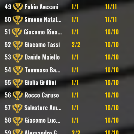
49
Fabio Avesani
1/1
11/11
50
Simone Natalini
1/1
11/11
51
Giacomo Rinaldi
1/1
10/10
52
Giacomo Tassi
2/2
10/10
53
Davide Maiello
1/1
10/10
54
Tommaso Bambagiotti
1/1
10/10
55
Giulia Grillini
1/1
10/10
56
Rocco Caruso
1/1
10/10
57
Salvatore Ammirata
1/1
10/10
58
Giacomo Luchetta
1/1
10/10
59
Alessandro Gallo
2/2
10/10