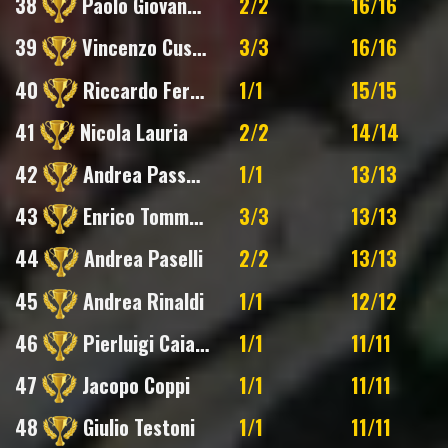
38
Paolo Giovannini
2/2
16/16
39
Vincenzo Cusumano
3/3
16/16
40
Riccardo Ferroni
1/1
15/15
41
Nicola Lauria
2/2
14/14
42
Andrea Passerini
1/1
13/13
43
Enrico Tommasi
3/3
13/13
44
Andrea Paselli
2/2
13/13
45
Andrea Rinaldi
1/1
12/12
46
Pierluigi Caiazzo
1/1
11/11
47
Jacopo Coppi
1/1
11/11
48
Giulio Testoni
1/1
11/11