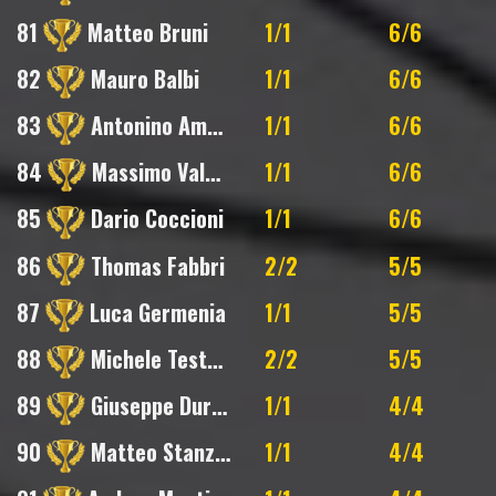
81
Matteo Bruni
1/1
6/6
82
Mauro Balbi
1/1
6/6
83
Antonino Ammirata
1/1
6/6
84
Massimo Valmori
1/1
6/6
85
Dario Coccioni
1/1
6/6
86
Thomas Fabbri
2/2
5/5
87
Luca Germenia
1/1
5/5
88
Michele Testoni
2/2
5/5
89
Giuseppe Durante
1/1
4/4
90
Matteo Stanzani
1/1
4/4