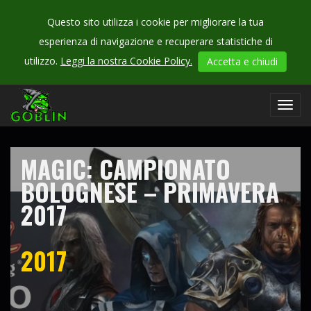
Questo sito utilizza i cookie per migliorare la tua
esperienza di navigazione e recuperare statistiche di
CHECK
utilizzo.
Leggi la nostra Cookie Policy.
Accetta e chiudi
OUR
campionati
Toggl
navig
MAGIC: CAMPIONATO
BOLOGNESE – PRIMAVERA
2017
2017