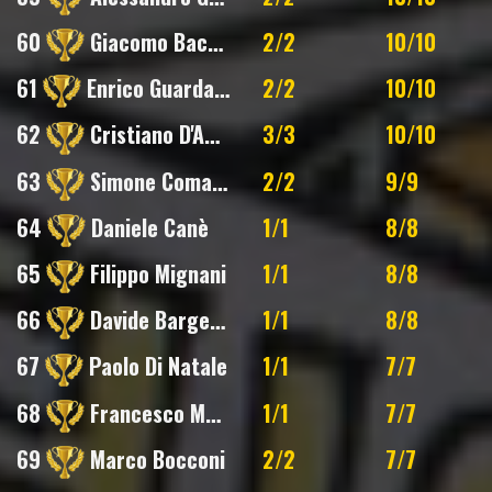
60
Giacomo Baccilieri
2/2
10/10
61
Enrico Guardabassi
2/2
10/10
62
Cristiano D'Amore
3/3
10/10
63
Simone Comastri
2/2
9/9
64
Daniele Canè
1/1
8/8
65
Filippo Mignani
1/1
8/8
66
Davide Bargellini
1/1
8/8
67
Paolo Di Natale
1/1
7/7
68
Francesco Maria Boniello
1/1
7/7
69
Marco Bocconi
2/2
7/7