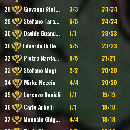
28
Giovanni Stefani
3/3
24/24
29
Stefano Tarozzi
5/5
24/24
30
Davide Guandalini
1/1
23/23
31
Edoardo Di Bernardo
5/5
23/23
32
Pietro Nardacchione
5/5
21/21
33
Stefano Magi
2/2
20/20
34
Mirko Neccia
4/4
20/20
35
Lorenzo Danieli
1/1
19/19
36
Carlo Arbelli
1/1
18/18
37
Manuele Ghignoli
4/4
18/18