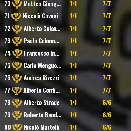
70
Matteo Giangolini
1/1
7/7
71
Niccolò Covoni
1/1
7/7
72
Alberto Colavito
1/1
7/7
73
Paolo Colonnello
1/1
7/7
74
Francesco Ingrosso
1/1
7/7
75
Carlo Mengucci
1/1
7/7
76
Andrea Rivezzi
1/1
7/7
77
Alberto Conficoni
1/1
7/7
78
Alberto Strade
1/1
6/6
79
Roberto Bandiera
1/1
6/6
80
Nicolò Martelli
1/1
6/6