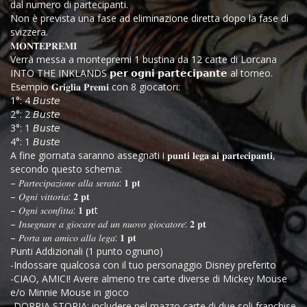
dal numero di partecipanti.
Non è prevista una fase ad eliminazione diretta dopo la fase di
svizzera.
𝐌𝐎𝐍𝗧𝐄𝐏𝐑𝐄𝐌𝐈
Verrà messa a montepremi 1 bustina da 12 carte di Lorcana
INTO THE INKLANDS 𝗽𝗲𝗿 𝗼𝗴𝗻𝗶 𝗽𝗮𝗿𝘁𝗲𝗰𝗶𝗽𝗮𝗻𝘁𝗲 al torneo.
Esempio 𝐆𝐫𝐢𝐠𝐥𝐢𝐚 𝐏𝐫𝐞𝐦𝐢 con 8 giocatori:
1°: 4 𝘉𝘶𝘴𝘵𝘦
2°: 2 𝘉𝘶𝘴𝘵𝘦
3°: 1 𝘉𝘶𝘴𝘵𝘦
4°: 1 𝘉𝘶𝘴𝘵𝘦
A fine giornata saranno assegnati i 𝐩𝐮𝐧𝐭𝐢 𝐥𝐞𝐠𝐚 𝐚𝐢 𝐩𝐚𝐫𝐭𝐞𝐜𝐢𝐩𝐚𝐧𝐭𝐢,
secondo questo schema:
– 𝑃𝑎𝑟𝑡𝑒𝑐𝑖𝑝𝑎𝑧𝑖𝑜𝑛𝑒 𝑎𝑙𝑙𝑎 𝑠𝑒𝑟𝑎𝑡𝑎: 𝟏 𝐩𝐭
– 𝑂𝑔𝑛𝑖 𝑣𝑖𝑡𝑡𝑜𝑟𝑖𝑎: 𝟐 𝐩𝐭
– 𝑂𝑔𝑛𝑖 𝑠𝑐𝑜𝑛𝑓𝑖𝑡𝑡𝑎: 𝟏 𝐩𝐭t
– 𝐼𝑛𝑠𝑒𝑔𝑛𝑎𝑟𝑒 𝑎 𝑔𝑖𝑜𝑐𝑎𝑟𝑒 𝑎𝑑 𝑢𝑛 𝑛𝑢𝑜𝑣𝑜 𝑔𝑖𝑜𝑐𝑎𝑡𝑜𝑟𝑒: 𝟐 𝐩𝐭
– 𝑃𝑜𝑟𝑡𝑎 𝑢𝑛 𝑎𝑚𝑖𝑐𝑜 𝑎𝑙𝑙𝑎 𝑙𝑒𝑔𝑎: 𝟏 𝐩𝐭
Punti Addizionali (1 punto ognuno)
-Indossare qualcosa con il tuo personaggio Disney preferito
-CIAO, AMICI! Avere almeno tre carte diverse di Mickey Mouse
e/o Minnie Mouse in gioco
-DOPPIA STORIA: includere nel mazzo carte di due soli franchise