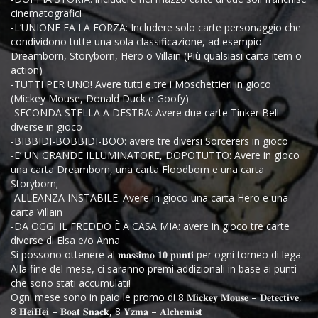
cinematografici
-L’UNIONE FA LA FORZA: Includere solo carte personaggio che
condividono tutte una sola classificazione, ad esempio
Dreamborn, Storyborn, Hero o Villain (Più qualsiasi carta item o
action)
-TUTTI PER UNO! Avere tutti e tre i Moschettieri in gioco
(Mickey Mouse, Donald Duck e Goofy)
-SECONDA STELLA A DESTRA: Avere due carte Tinker Bell
diverse in gioco
-BIBBIDI-BOBBIDI-BOO: avere tre diversi Sorcerers in gioco
-E’ UN GRANDE ILLUMINATORE, DOPOTUTTO: Avere in gioco
una carta Dreamborn, una carta Floodborn e una carta
Storyborn;
-ALLEANZA INSTABILE: Avere in gioco una carta Hero e una
carta Villain
-DA OGGI IL FREDDO È A CASA MIA: avere in gioco tre carte
diverse di Elsa e/o Anna
Si possono ottenere al 𝐦𝐚𝐬𝐬𝐢𝐦𝐨 𝟏𝟎 𝐩𝐮𝐧𝐭𝐢 per ogni torneo di lega.
Alla fine del mese, ci saranno premi addizionali in base ai punti
che sono stati accumulati!
Ogni mese sono in paio le promo di 8 𝐌𝐢𝐜𝐤𝐞𝐲 𝐌𝐨𝐮𝐬𝐞 – 𝐃𝐞𝐭𝐞𝐜𝐭𝐢𝐯𝐞,
8 𝐇𝐞𝐢𝐇𝐞𝐢 – 𝐁𝐨𝐚𝐭 𝐒𝐧𝐚𝐜𝐤, 8 𝐘𝐳𝐦𝐚 – 𝐀𝐥𝐜𝐡𝐞𝐦𝐢𝐬𝐭