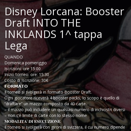
Disney Lorcana: Booster
Draft INTO THE
INKLANDS 1^ tappa
Lega
QUANDO
Domenica pomeriggio
Iscrizioni: ore 15:00
Inizio torneo: ore: 15:30
Costo di Iscrizione: 30€
𝗙𝗢𝗥𝗠𝗔𝗧𝗢
Il torneo si svolgerà in formato Booster Draft.
Ogni giocatore riceverà 4 booster packs, lo scopo è quello di
“draftare” un mazzo composto da 40 carte.
– il mazzo può includere un qualsiasi numero di inchiostri diversi
– non c’è limite di carte con lo stesso nome
𝐌𝐎𝐃𝐀𝐋𝐈𝐓𝐀’ 𝐃𝐈 𝐄𝐒𝐄𝐂𝐔𝐙𝐈𝐎𝐍𝐄
Il torneo si svolgerà con gironi di svizzera, il cui numero dipende