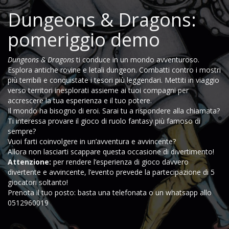
Dungeons & Dragons:
pomeriggio demo
Dungeons & Dragons
ti conduce in un mondo avventuroso.
Esplora antiche rovine e letali dungeon. Combatti contro i mostri
più terribili e conquistate i tesori più leggendari. Mettiti in viaggio
verso territori inesplorati assieme ai tuoi compagni per
accrescere la tua esperienza e il tuo potere.
Il mondo ha bisogno di eroi. Sarai tu a rispondere alla chiamata?
Ti interessa provare il gioco di ruolo fantasy più famoso di
sempre?
Vuoi farti coinvolgere in un’avventura e avvincente?
Allora non lasciarti scappare questa occasione di divertimento!
Attenzione:
per rendere l’esperienza di gioco davvero
divertente e avvincente, l’evento prevede la partecipazione di 5
giocatori soltanto!
Prenota il tuo posto: basta una telefonata o un whatsapp allo
0512960019