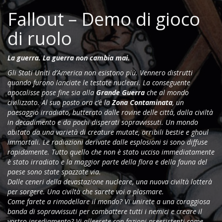
Fallout – Demo di gioco
di ruolo
La guerra. La guerra non cambia mai.
Gli Stati Uniti d’America non esistono più. Vennero distrutti
quando furono lanciate le testate nucleari. La conseguente
apocalisse pose fine sia alla
Grande Guerra
che al mondo
civilizzato. Al suo posto ora c’è la
Zona Contaminata
, un
paesaggio irradiato, butterato dalle rovine delle città, dalla civiltà
in decadimento e da pochi disperati sopravvissuti. Un mondo
abitato da una varietà di creature mutate, orribili bestie e ghoul
immortali. Le radiazioni derivate dalle esplosioni si sono diffuse
rapidamente. Tutto quello che non è stato ucciso immediatamente
è stato irradiato e la maggior parte della flora e della fauna del
paese sono state spazzate via.
Dalle ceneri della devastazione nucleare, una nuova civiltà lotterà
per sorgere. Una civiltà che sarete voi a plasmare.
Come farete a rimodellare il mondo? Vi unirete a una coraggiosa
banda di sopravvissuti per combattere tutti i nemici e creare il
vostro insediamento? Vi alleerete con fazioni preesistenti come