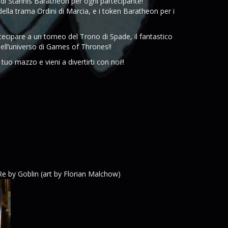
 di Stannis Baratheon per ogni partecipante!
della trama Ordini di Marcia, e i token Baratheon per i
tecipare a un torneo del Trono di Spade, il fantastico
ell’universo di Games of Thrones!!
l tuo mazzo e vieni a divertirti con noi!!
e by Goblin (art by Florian Malchow)