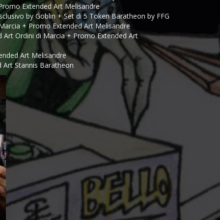
+ Promo Extended Art Melisandre
sclusivo by Goblin + Set di 5 Token Baratheon by FFG
 Marcia + Promo Extended Art Melisandre
 Art Ordini di Marcia + Promo Extended Art
tended Art Melisandre
 Art Stannis Baratheon