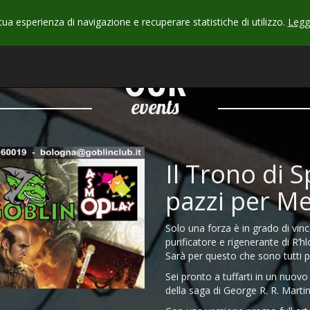
 tua esperienza di navigazione e recuperare statistiche di utilizzo.
Leggi
CHECK
OUR
events
Il Trono di 
pazzi per Me
Solo una forza è in grado di vin
purificatore e rigenerante di R’hl
Sarà per questo che sono tutti p
Sei pronto a tuffarti in un nuov
della saga di George R. R. Marti