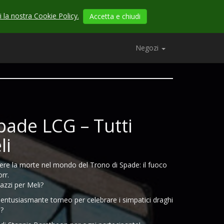
 la nostra Cookie Policy.
Accetta e chiudi
Negozi
Spade LCG – Tutti
li
cere la morte nel mondo del Trono di Spade: il fuoco
orr.
azzi per Meli?
o entusiasmante torneo per celebrare i simpatici draghi
n?