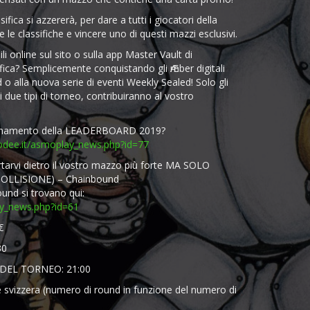
ifica si azzererà, per dare a tutti i giocatori della
re le classifiche e vincere uno di questi mazzi esclusivi.
li online sul sito o sulla app Master Vault di
ifica? Semplicemente conquistando gli Ӕmber digitali
o alla nuova serie di eventi Weekly Sealed! Solo gli
ti due tipi di torneo, contribuiranno al vostro
zionamento della LEADERBOARD 2019?
dee.it/asmoplay_news.php?id=77
arvi dietro il vostro mazzo più forte MA SOLO
OLLISIONE) – Chainbound
ound si trovano qui:
y_news.php?id=61
€
30
DEL TORNEO: 21:00
izzera (numero di round in funzione del numero di