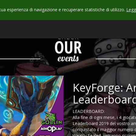
 tua esperienza di navigazione e recuperare statistiche di utilizzo.
Leggi
CHECK
OUR
events
KeyForge: A
Leaderboar
LEADERBOARD:
Alla fine di ogni mese, i 4 giocat
Leaderboard 2019 del vostro am
conquistato il maggior numero di
Weakly Sealed, verranno ricomp