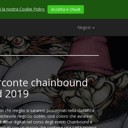
 la nostra Cookie Policy.
Accetta e chiudi
Negozi
rconte chainbound
d 2019
ori che meglio si saranno posizionati nella classifica
ichevole negozio Goblin, cioè coloro che avranno
 Ӕmber digitali nel corso degli eventi Chainbound e
ensati con un mazzo che contiene una carta promo!