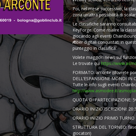
Poi, nel mese successivo, la class
zona un’altra possibilità di scala
Le classifiche saranno consultabi
KeyForge. Come risalire la class
giocando agli eventi ChainBound 
Ӕmber digitali conquistati in ques
punteggio in classifica.
Volete maggiori news sul fun
Le trovate qui
https://www.asmo
FORMATO: arconte (dovrete port
DELL’ESPANSIONE MONDI IN C
Tutte le info sugli eventi Chainb
http://www.asmodee.it/asmopla
QUOTA DI PARTECIPAZIONE: 5
ORARIO INIZIO ISCRIZIONI: 20:
ORARIO INIZIO PRIMO TURNO 
STRUTTURA DEL TORNEO: fase sv
giocatori)