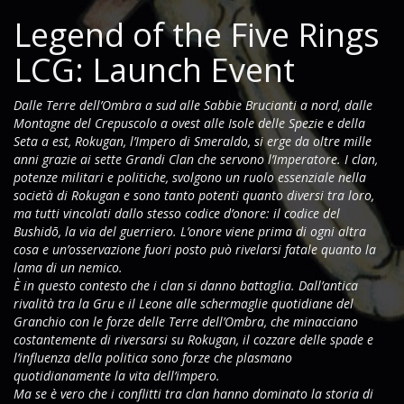
Legend of the Five Rings
LCG: Launch Event
Dalle Terre dell’Ombra a sud alle Sabbie Brucianti a nord, dalle
Montagne del Crepuscolo a ovest alle Isole delle Spezie e della
Seta a est, Rokugan, l’Impero di Smeraldo, si erge da oltre mille
anni grazie ai sette Grandi Clan che servono l’Imperatore. I clan,
potenze militari e politiche, svolgono un ruolo essenziale nella
società di Rokugan e sono tanto potenti quanto diversi tra loro,
ma tutti vincolati dallo stesso codice d’onore: il codice del
Bushidō, la via del guerriero. L’onore viene prima di ogni altra
cosa e un’osservazione fuori posto può rivelarsi fatale quanto la
lama di un nemico.
È in questo contesto che i clan si danno battaglia. Dall’antica
rivalità tra la Gru e il Leone alle schermaglie quotidiane del
Granchio con le forze delle Terre dell’Ombra, che minacciano
costantemente di riversarsi su Rokugan, il cozzare delle spade e
l’influenza della politica sono forze che plasmano
quotidianamente la vita dell’impero.
Ma se è vero che i conflitti tra clan hanno dominato la storia di