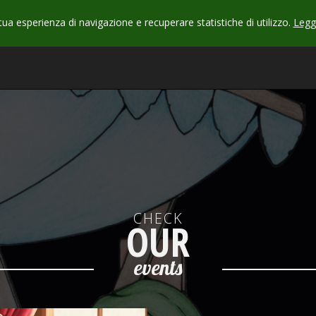
 tua esperienza di navigazione e recuperare statistiche di utilizzo.
Leggi
CHECK
OUR
events