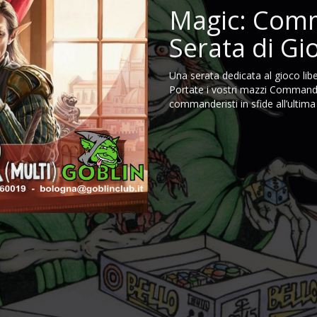
Magic: Comm
Serata di Gi
Una serata dedicata al gioco libe
Portate i vostri mazzi Commander 
commanderisti in sfide all’ultim