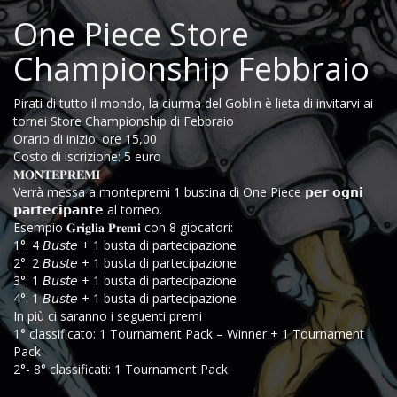
One Piece Store
Championship Febbraio
Pirati di tutto il mondo, la ciurma del Goblin è lieta di invitarvi ai
tornei Store Championship di Febbraio
Orario di inizio: ore 15,00
Costo di iscrizione: 5 euro
𝐌𝐎𝐍𝐓𝐄𝐏𝐑𝐄𝐌𝐈
Verrà messa a montepremi 1 bustina di One Piece 𝗽𝗲𝗿 𝗼𝗴𝗻𝗶
𝗽𝗮𝗿𝘁𝗲𝗰𝗶𝗽𝗮𝗻𝘁𝗲 al torneo.
Esempio 𝐆𝐫𝐢𝐠𝐥𝐢𝐚 𝐏𝐫𝐞𝐦𝐢 con 8 giocatori:
1°: 4 𝘉𝘶𝘴𝘵𝘦 + 1 busta di partecipazione
2°: 2 𝘉𝘶𝘴𝘵𝘦 + 1 busta di partecipazione
3°: 1 𝘉𝘶𝘴𝘵𝘦 + 1 busta di partecipazione
4°: 1 𝘉𝘶𝘴𝘵𝘦 + 1 busta di partecipazione
In più ci saranno i seguenti premi
1° classificato: 1 Tournament Pack – Winner + 1 Tournament
Pack
2°- 8° classificati: 1 Tournament Pack