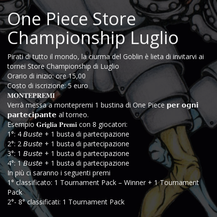
One Piece Store
Championship Luglio
Pirati di tutto il mondo, la ciurma del Goblin è lieta di invitarvi ai
tornei Store Championship di Luglio
Orario di inizio: ore 15,00
Costo di iscrizione: 5 euro
𝐌𝐎𝐍𝐓𝐄𝐏𝐑𝐄𝐌𝐈
Verrà messa a montepremi 1 bustina di One Piece 𝗽𝗲𝗿 𝗼𝗴𝗻𝗶
𝗽𝗮𝗿𝘁𝗲𝗰𝗶𝗽𝗮𝗻𝘁𝗲 al torneo.
Esempio 𝐆𝐫𝐢𝐠𝐥𝐢𝐚 𝐏𝐫𝐞𝐦𝐢 con 8 giocatori:
1°: 4 𝘉𝘶𝘴𝘵𝘦 + 1 busta di partecipazione
2°: 2 𝘉𝘶𝘴𝘵𝘦 + 1 busta di partecipazione
3°: 1 𝘉𝘶𝘴𝘵𝘦 + 1 busta di partecipazione
4°: 1 𝘉𝘶𝘴𝘵𝘦 + 1 busta di partecipazione
In più ci saranno i seguenti premi
1° classificato: 1 Tournament Pack – Winner + 1 Tournament
Pack
2°- 8° classificati: 1 Tournament Pack