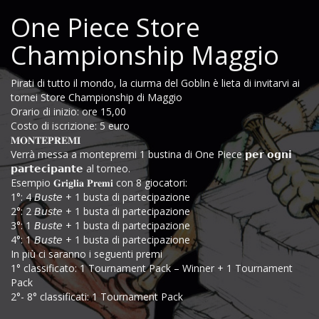
One Piece Store
Championship Maggio
Pirati di tutto il mondo, la ciurma del Goblin è lieta di invitarvi ai
tornei Store Championship di Maggio
Orario di inizio: ore 15,00
Costo di iscrizione: 5 euro
𝐌𝐎𝐍𝐓𝐄𝐏𝐑𝐄𝐌𝐈
Verrà messa a montepremi 1 bustina di One Piece 𝗽𝗲𝗿 𝗼𝗴𝗻𝗶
𝗽𝗮𝗿𝘁𝗲𝗰𝗶𝗽𝗮𝗻𝘁𝗲 al torneo.
Esempio 𝐆𝐫𝐢𝐠𝐥𝐢𝐚 𝐏𝐫𝐞𝐦𝐢 con 8 giocatori:
1°: 4 𝘉𝘶𝘴𝘵𝘦 + 1 busta di partecipazione
2°: 2 𝘉𝘶𝘴𝘵𝘦 + 1 busta di partecipazione
3°: 1 𝘉𝘶𝘴𝘵𝘦 + 1 busta di partecipazione
4°: 1 𝘉𝘶𝘴𝘵𝘦 + 1 busta di partecipazione
In più ci saranno i seguenti premi
1° classificato: 1 Tournament Pack – Winner + 1 Tournament
Pack
2°- 8° classificati: 1 Tournament Pack