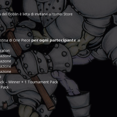
 del Goblin è lieta di invitarvi ai tornei Store
i One Piece 𝗽𝗲𝗿 𝗼𝗴𝗻𝗶 𝗽𝗮𝗿𝘁𝗲𝗰𝗶𝗽𝗮𝗻𝘁𝗲 al
ocatori:
ipazione
ipazione
ipazione
ipazione
i
Pack – Winner + 1 Tournament Pack
t Pack