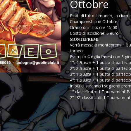
Ottobre
Pirati di tutto il mondo, la ciurma
Championship di Ottobre
Orario di inizio: ore 15,00
Costo di iscrizione: 5 euro
𝐌𝐎𝐍𝐓𝐄𝐏𝐑𝐄𝐌𝐈
Verrà messa a montepremi 1 bustina d
torneo.
Esempio 𝐆𝐫𝐢𝐠𝐥𝐢𝐚 𝐏𝐫𝐞𝐦𝐢 con 8 gi
1°: 4 𝘉𝘶𝘴𝘵𝘦 + 1 busta di partec
2°: 2 𝘉𝘶𝘴𝘵𝘦 + 1 busta di partec
3°: 1 𝘉𝘶𝘴𝘵𝘦 + 1 busta di partec
4°: 1 𝘉𝘶𝘴𝘵𝘦 + 1 busta di partec
In più ci saranno i seguenti prem
1° classificato: 1 Tournament 
2°- 8° classificati: 1 Tournamen