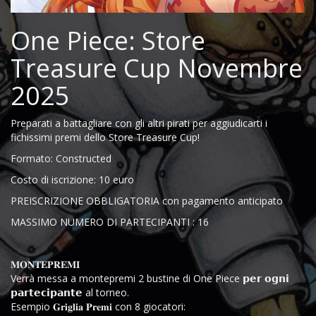
One Piece: Store
Treasure Cup Novembre
2025
Preparati a battagliare con gli altri pirati per aggiudicarti i
fichissimi premi dello Store Treasure Cup!
Formato: Constructed
Costo di iscrizione: 10 euro
PREISCRIZIONE OBBLIGATORIA con pagamento anticipato
MASSIMO NUMERO DI PARTECIPANTI : 16
𝐌𝐎𝐍𝐓𝐄𝐏𝐑𝐄𝐌𝐈
Verrà messa a montepremi 2 bustine di One Piece 𝗽𝗲𝗿 𝗼𝗴𝗻𝗶
𝗽𝗮𝗿𝘁𝗲𝗰𝗶𝗽𝗮𝗻𝘁𝗲 al torneo.
Esempio 𝐆𝐫𝐢𝐠𝐥𝐢𝐚 𝐏𝐫𝐞𝐦𝐢 con 8 giocatori: