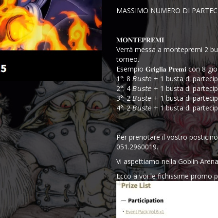
MASSIMO NUMERO DI PARTECIP
𝐌𝐎𝐍𝐓𝐄𝐏𝐑𝐄𝐌𝐈
Verrà messa a montepremi 2 bustine d
torneo.
Esempio 𝐆𝐫𝐢𝐠𝐥𝐢𝐚 𝐏𝐫𝐞𝐦𝐢 con 8 gi
1°: 8 𝘉𝘶𝘴𝘵𝘦 + 1 busta di partec
2°: 4 𝘉𝘶𝘴𝘵𝘦 + 1 busta di partec
3°: 2 𝘉𝘶𝘴𝘵𝘦 + 1 busta di partec
4°: 2 𝘉𝘶𝘴𝘵𝘦 + 1 busta di partec
Per prenotare il vostro posticin
051.2960019.
Vi aspettiamo nella Goblin Aren
Ecco a voi le fichissime promo 