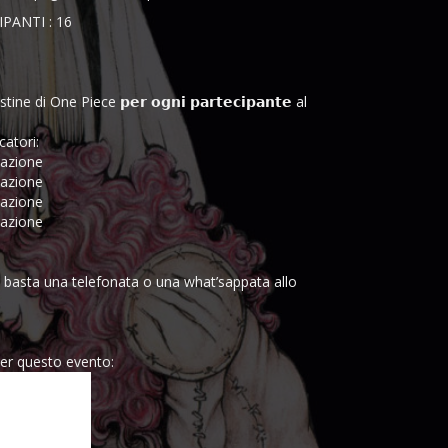
ANTI : 16
i One Piece 𝗽𝗲𝗿 𝗼𝗴𝗻𝗶 𝗽𝗮𝗿𝘁𝗲𝗰𝗶𝗽𝗮𝗻𝘁𝗲 al
ocatori:
ipazione
ipazione
ipazione
ipazione
o basta una telefonata o una what’sappata allo
a
per questo evento: