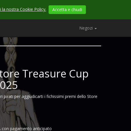
 la nostra Cookie Policy.
Accetta e chiudi
Negozi
Store Treasure Cup
025
ri pirati per aggiudicarti i fichissimi premi dello Store
con pagamento anticipato