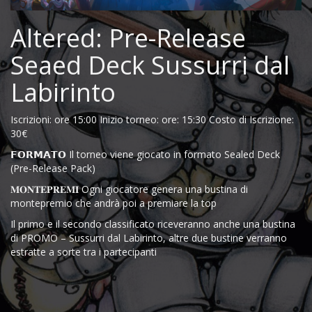
Altered: Pre-Release
Seaed Deck Sussurri dal
Labirinto
Iscrizioni: ore 15:00 Inizio torneo: ore: 15:30 Costo di Iscrizione:
30€
𝗙𝗢𝗥𝗠𝗔𝗧𝗢 Il torneo viene giocato in formato Sealed Deck
(Pre-Release Pack)
𝐌𝐎𝐍𝐓𝐄𝐏𝐑𝐄𝐌𝐈 Ogni giocatore genera una bustina di
montepremio che andrà poi a premiare la top
Il primo e il secondo classificato riceveranno anche una bustina
di PROMO – Sussurri dal Labirinto, altre due bustine verranno
estratte a sorte tra i partecipanti