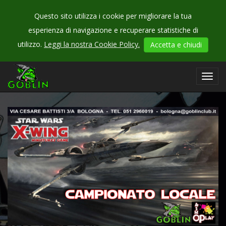
Questo sito utilizza i cookie per migliorare la tua
esperienza di navigazione e recuperare statistiche di
CHECK
utilizzo.
Leggi la nostra Cookie Policy.
Accetta e chiudi
OUR
events
Toggl
navig