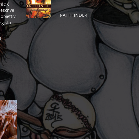
nte è
descrive
PATHFINDER
obiettivi
egista
s