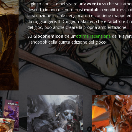
Il gioco consiste nel vivere un’
avventura
che solitame
descritta in uno dei numerosi
moduli
in vendita: essa 
la situazione iniziale dei giocatori e contiene mappe ed 
da raggiungere. Il Dungeon Master, che è l’arbitro e il r
del gioc, può anche creare la propria ambientazione.
Su
Gioconomicon
c’è un’
ottima recensione
del Player’
Handbook della quinta edizione del gioco.