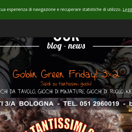
 tua esperienza di navigazione e recuperare statistiche di utilizzo.
Leggi
CHECK
OUR
blog - news
Goblin Green Friday! 3×2
Saldi su tantissimi giochi!
OCHI DA TAVOLO, GIOCHI DI MINIATURE, GIOCHI DI RUOLO, N