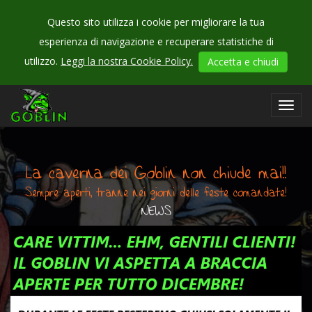
Questo sito utilizza i cookie per migliorare la tua
esperienza di navigazione e recuperare statistiche di
CHECK
utilizzo.
Leggi la nostra Cookie Policy.
Accetta e chiudi
OUR
blog - news
Toggl
navig
La caverna dei Goblin non chiude mai!!
Sempre aperti, tranne nei giorni delle feste comandate!
NEWS