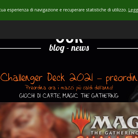
 tua esperienza di navigazione e recuperare statistiche di utilizzo.
Leggi
CHECK
OUR
blog - news
Challenger Deck 2021 – preordini
Preordina ora i mazzi più caldi dell'anno!
GIOCHI DI CARTE, MAGIC THE GATHERING