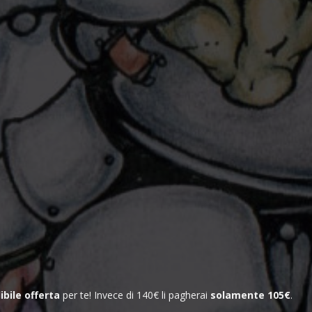
bile offerta
per te! Invece di 140€ li pagherai
solamente 105€
.