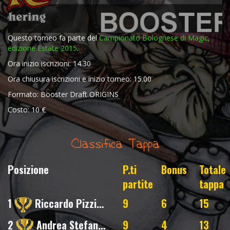
Questo torneo fa parte del
Campionato Bolognese di Magic,
edizione Estate 2015
.
Ora inizio iscrizioni: 14.30
Ora chiusura iscrizioni e inizio torneo: 15.00
Formato: Booster Draft ORIGINS
Costo: 10 €
Classifica Tappa
Posizione
P.ti
Bonus
Totale
partite
tappa
1
Riccardo Pizzirani
9
6
15
2
Andrea Stefanini
9
4
13