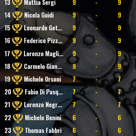
13
Mattia Sergi
9
-
9
14
Nicola Guidi
9
-
9
15
Leonardo Getuli
9
-
9
16
Federico Pizzarulli
9
-
9
17
Lorenzo Magliari
9
-
9
18
Carmelo Gianchino
9
-
9
19
Michele Orsoni
7
-
7
20
Fabio Di Pasquale
7
-
7
21
Lorenzo Negretti
7
-
7
22
Michele Benini
6
-
6
23
Thomas Fabbri
6
-
6