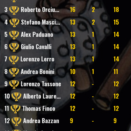
3
Roberto Orciuolo
16
2
18
4
Stefano Masciulli
13
2
15
5
Alex Paduano
13
1
14
6
Giulio Cavalli
13
1
14
7
Lorenzo Lerro
13
1
14
8
Andrea Bonini
10
1
11
9
Lorenzo Tassone
12
-
12
10
Alberto Laurenzi
12
-
12
11
Thomas Finco
12
-
12
12
Andrea Bazzan
9
-
9