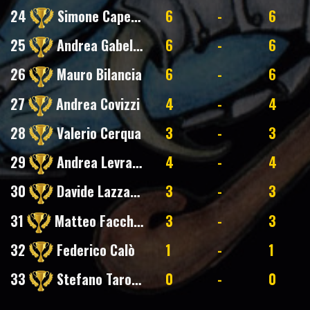
24
Simone Capecchi
6
-
6
25
Andrea Gabellini
6
-
6
26
Mauro Bilancia
6
-
6
27
Andrea Covizzi
4
-
4
28
Valerio Cerqua
3
-
3
29
Andrea Levratti
4
-
4
30
Davide Lazzarin
3
-
3
31
Matteo Facchini
3
-
3
32
Federico Calò
1
-
1
33
Stefano Tarozzi
0
-
0