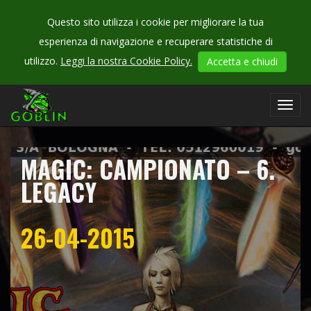
Questo sito utilizza i cookie per migliorare la tua
esperienza di navigazione e recuperare statistiche di
CHECK
utilizzo.
Leggi la nostra Cookie Policy.
Accetta e chiudi
OUR
campionati
Toggl
navig
MAGIC: CAMPIONATO – 6.
LEGACY
26-04-2015