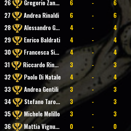
26
Gregorio Zanacchi Nuti
6
-
6
27
Andrea Rinaldi
6
-
6
28
Alessandro Gallo
4
-
4
29
Enrico Baldrati
4
-
4
30
Francesca Sighinolfi
4
-
4
31
Riccardo Rinaldi
3
-
3
32
Paolo Di Natale
4
-
4
33
Andrea Gentili
3
-
3
34
Stefano Tarozzi
3
-
3
35
Michele Melillo
3
-
3
36
Mattia Vignudelli
0
-
0