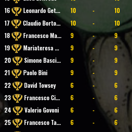
16
Leonardo Getuli
10
-
10
17
Claudio Bortolotti
10
-
10
18
Francesco Maria Boniello
9
-
9
19
Mariateresa Morgese
9
-
9
20
Simone Basciani
9
-
9
21
Paolo Bini
9
-
9
22
David Towsey
6
-
6
23
Francesco Cinelli
6
-
6
24
Valerio Govoni
6
-
6
25
Francesco Tassinari
6
-
6