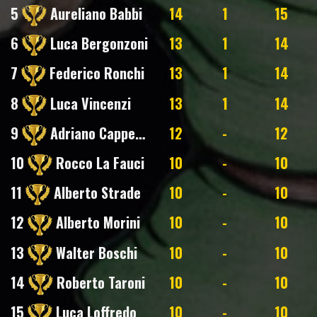
5
Aureliano Babbi
14
1
15
6
Luca Bergonzoni
13
1
14
7
Federico Ronchi
13
1
14
8
Luca Vincenzi
13
1
14
9
Adriano Cappellacci
12
-
12
10
Rocco La Fauci
10
-
10
11
Alberto Strade
10
-
10
12
Alberto Morini
10
-
10
13
Walter Boschi
10
-
10
14
Roberto Taroni
10
-
10
15
Luca Loffredo
10
-
10