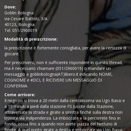
Dove:
Goblin Bologna
via Cesare Battisti, 3/A
40123, Bologna
Tel. 051/2960019
Modalità di preiscrizione:
la preiscrizione è fortemente consigliata, per avere la certezza di
giocare.
Per preiscriversi, non è sufficiente rispondere in questo thread,
ma è necessario chiamare (051/2960019) o mandare un
messaggio a goblinbologna(AT)libero.it indicando NOME,
COGNOME e #DCI, E RICEVERE UN MESSAGGIO DI
CONFERMA.
Come arrivare:
Il negozio si trova a 20 metri dalla centralissima via Ugo Bassi e
a 15 minuti a piedi dalla stazione FS (uscite dalla Stazione,
attraversate la strada e girate a sinistra finché sulla destra non
trovate via Indipendenza. La imboccate e la percorrete fino in
fondo, ossia fino a quando non avete piazza del Nettuno di
fronte. A quel punto girate a destra e imboccate via Ugo Bassi.