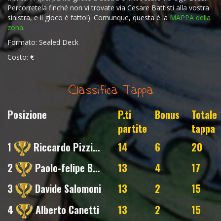
Percorretela finché non vi trovate via Cesare Battisti alla vostra
sinistra, e il gioco è fatto!). Comunque, questa è la
MAPPA della
zona
.
Formato: Sealed Deck
Costo: €
Classifica Tappa
Posizione
P.ti
Bonus
Totale
partite
tappa
1
Riccardo Pizzirani
14
6
20
2
Paolo-felipe Bertoldi
13
4
17
3
Davide Salomoni
13
2
15
4
Alberto Canetti
13
2
15