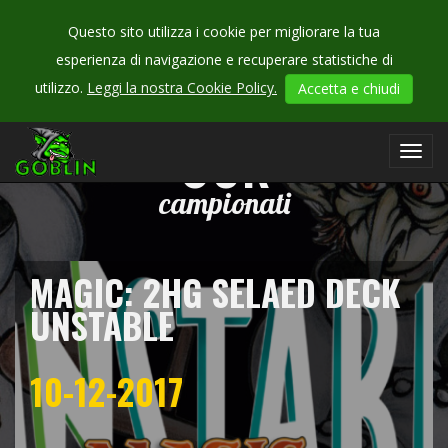
Questo sito utilizza i cookie per migliorare la tua
esperienza di navigazione e recuperare statistiche di
utilizzo.
Leggi la nostra Cookie Policy.
Accetta e chiudi
CHECK
OUR
Toggl
navig
campionati
MAGIC: 2HG SELAED DECK
UNSTABLE
10-12-2017