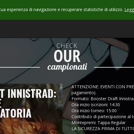
 tua esperienza di navigazione e recuperare statistiche di utilizzo.
Leggi
CHECK
OUR
campionati
ATTENZIONE: EVENTI CON PREIS
T INNISTRAD:
pagamento).
E
Formato: Booster Draft Innistr
Ora inizio iscrizioni: 14:30
GATORIA
Ora inizio torneo: 15:00
Contributo di partecipazione al 
Montepremi: Tappa Regular
LA SICUREZZA PRIMA DI TUTT