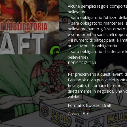
——————————————
Alcune semplici regole comporta
pelleverde:
– sarà obbligatorio l’utilizzo del
– sarà obbligatorio mantenere la
pelleverde hanno già sistemato ti
e sono pronti a sanificarli dopo o
– il numero di partecipanti è lim
preiscrizione è obbligatoria.
– sarà obbligatorio disinfettare le
pelleverde).
PREISCRIZIONI
——————————————
Per prescriversi a questi event
Facebook o via posta elettronic
In seguito, ti comunicheremo il n
direttamente in negozio), una vo
valida!
Formato: Booster Draft
Costo: 15 €