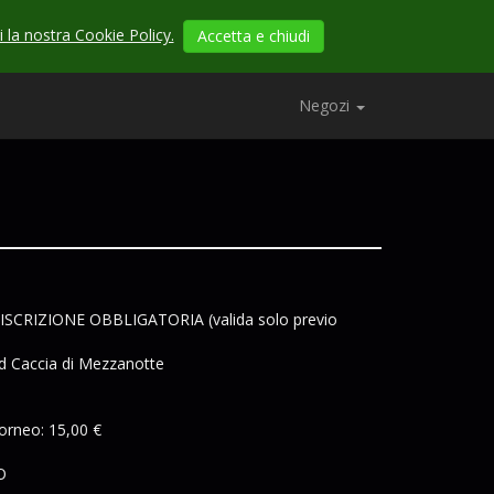
 la nostra Cookie Policy.
Accetta e chiudi
Negozi
CRIZIONE OBBLIGATORIA (valida solo previo
ad Caccia di Mezzanotte
torneo: 15,00 €
O