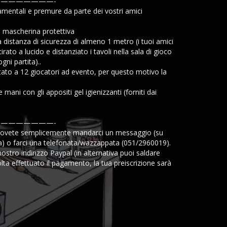
———————-
mentali e premure da parte dei vostri amici
la mascherina protettiva
 distanza di sicurezza di almeno 1 metro (i tuoi amici
rato a lucido e distanziato i tavoli nella sala di gioco
gni partita)..
itato a 12 giocatori ad evento, per questo motivo la
 mani con gli appositi gel igienizzanti (forniti dai
———————-
i dovete semplicemente mandarci un messaggio (su
a) o farci una telefonata/wazzappata (051/2960019).
ostro indirizzo Paypal (in alternativa puoi saldare
lta effettuato il pagamento, la tua preiscrizione sarà