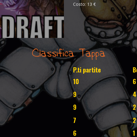
Costo: 13 €
Classifica Tappa
P.ti partite
B
10
6
9
4
9
2
7
2
6
1