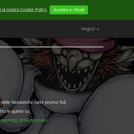
 la nostra Cookie Policy.
Accetta e chiudi
Negozi
 delle fantastiche carte promo foil.
etro le quinte su:
onati/mtg-2018-cbestate/