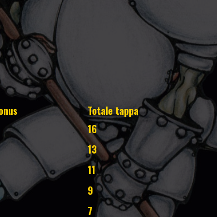
onus
Totale tappa
16
13
11
9
7