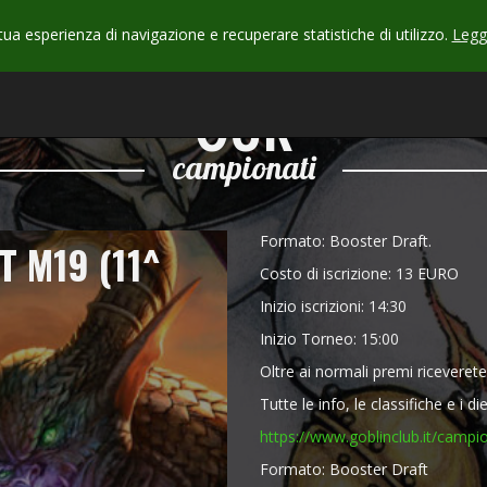
 tua esperienza di navigazione e recuperare statistiche di utilizzo.
Leggi
CHECK
OUR
campionati
Formato: Booster Draft.
 M19 (11^
Costo di iscrizione: 13 EURO
Inizio iscrizioni: 14:30
Inizio Torneo: 15:00
Oltre ai normali premi riceverete
Tutte le info, le classifiche e i di
https://www.goblinclub.it/campi
Formato: Booster Draft