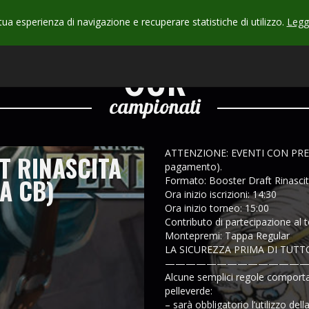
 tua esperienza di navigazione e recuperare statistiche di utilizzo.
Leggi
CHECK
OUR
campionati
ATTENZIONE: EVENTI CON PREIS
T RINASCITA
pagamento).
PA CB)
Formato: Booster Draft Rinascit
Ora inizio iscrizioni: 14:30
Ora inizio torneo: 15:00
Contributo di partecipazione al 
Montepremi: Tappa Regular
LA SICUREZZA PRIMA DI TUTT
——————————————
Alcune semplici regole comporta
pelleverde:
– sarà obbligatorio l’utilizzo del