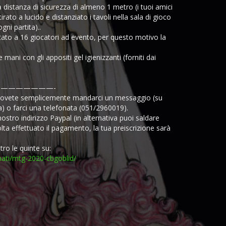
 distanza di sicurezza di almeno 1 metro (i tuoi amici
rato a lucido e distanziato i tavoli nella sala di gioco
gni partita)..
itato a 16 giocatori ad evento, per questo motivo la
 mani con gli appositi gel igienizzanti (forniti dai
———————-
i dovete semplicemente mandarci un messaggio (su
) o farci una telefonata (051/2960019).
ostro indirizzo Paypal (in alternativa puoi saldare
lta effettuato il pagamento, la tua preiscrizione sarà
etro le quinte su:
nati/mtg-2020-cbgoblid/