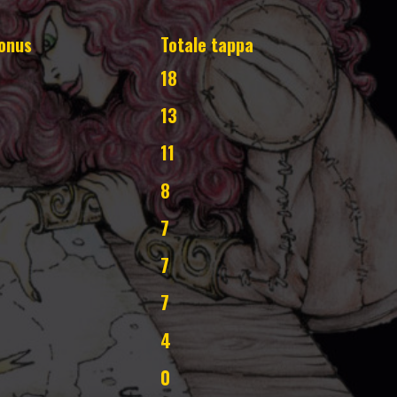
onus
Totale tappa
18
13
11
8
7
7
7
4
0