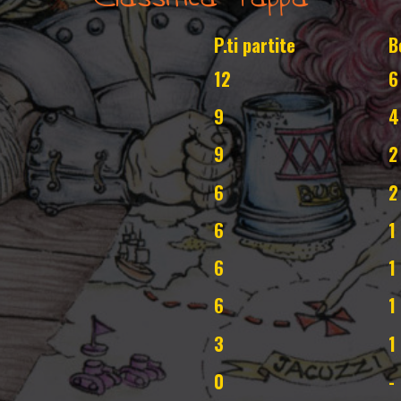
P.ti partite
B
12
6
9
4
9
2
6
2
6
1
6
1
6
1
3
1
0
-