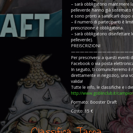
– sarà obbligatorio mantenere la
pelleverde hanno già sistemato ti
e sono pronti a sanificarli dopo o
– il numero di partecipanti è lim
preiscrizione è obbligatoria.
– sarà obbligatorio disinfettare le
pelleverde).
PREISCRIZIONI
——————————————
Per prescriversi a questi event
Facebook o via posta elettronica
In seguito, ti comunicheremo il n
direttamente in negozio), una vo
valida!
Tutte le info, le classifiche e i di
http://www.goblinclub.it/campio
Formato: Booster Draft
Costo: 15 €
Classifica Tappa