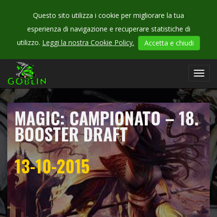
Questo sito utilizza i cookie per migliorare la tua
esperienza di navigazione e recuperare statistiche di
CHECK
utilizzo.
Leggi la nostra Cookie Policy.
Accetta e chiudi
OUR
campionati
Toggl
navig
MAGIC: CAMPIONATO – 18.
BOOSTER DRAFT
13-10-2015