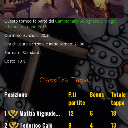
Questo torneo fa parte del
Campionato Bolognese di Magic,
edizione Autunno 2015
.
Ora inizio iscrizioni: 20.30
Ora chiusura iscrizioni e inizio torneo: 21.00
Formato: Standard
Costo: 13 €
Classifica Tappa
Posizione
P.ti
Bonus
Totale
partite
tappa
1
Mattia Vignudelli
12
6
18
2
Federico Calò
9
4
13