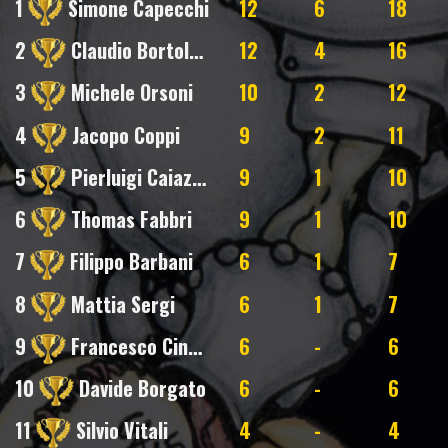
1
Simone Capecchi
12
6
18
2
Claudio Bortolotti
12
4
16
3
Michele Orsoni
10
2
12
4
Jacopo Coppi
9
2
11
5
Pierluigi Caiazzo
9
1
10
6
Thomas Fabbri
9
1
10
7
Filippo Barbani
6
1
7
8
Mattia Sergi
6
1
7
9
Francesco Cinelli
6
-
6
10
Davide Borgato
6
-
6
11
Silvio Vitali
4
-
4