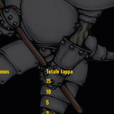
onus
Totale tappa
15
10
5
2