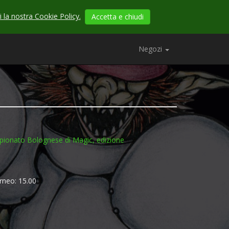
 la nostra Cookie Policy.
Accetta e chiudi
Negozi
ionato Bolognese di Magic, edizione
orneo: 15.00