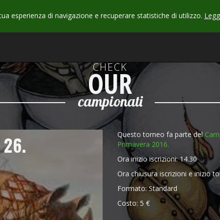
 tua esperienza di navigazione e recuperare statistiche di utilizzo.
Leggi
CHECK
OUR
campionati
Questo torneo fa parte del
Camp
 26.
Primavera 2016.
Ora inizio iscrizioni: 14.30
Ora chiusura iscrizioni e inizio t
Formato: Standard
Costo: 5 €