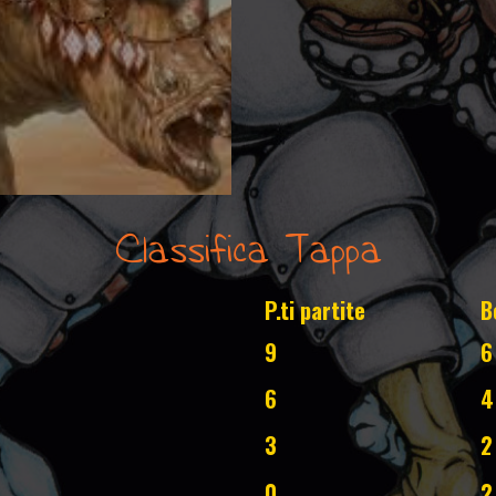
Classifica Tappa
P.ti partite
B
9
6
6
4
3
2
0
2