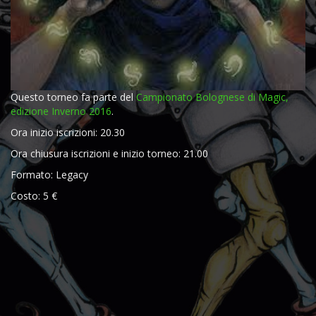
Questo torneo fa parte del
Campionato Bolognese di Magic,
edizione Inverno 2016
.
Ora inizio iscrizioni: 20.30
Ora chiusura iscrizioni e inizio torneo: 21.00
Formato: Legacy
Costo: 5 €