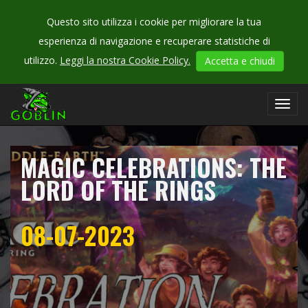
Questo sito utilizza i cookie per migliorare la tua
esperienza di navigazione e recuperare statistiche di
CHECK
utilizzo.
Leggi la nostra Cookie Policy.
Accetta e chiudi
OUR
campionati
Toggl
navig
MAGIC CELEBRATIONS: THE
LORD OF THE RINGS
08-07-2023