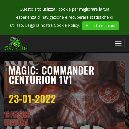
Questo sito utilizza i cookie per migliorare la tua
esperienza di navigazione e recuperare statistiche di
CHECK
utilizzo.
Leggi la nostra Cookie Policy.
Accetta e chiudi
OUR
campionati
Toggl
navig
MAGIC: COMMANDER
CENTURION 1V1
23-01-2022