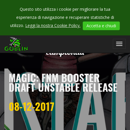
Questo sito utilizza i cookie per migliorare la tua
esperienza di navigazione e recuperare statistiche di
utilizzo.
Leggi la nostra Cookie Policy.
Accetta e chiudi
CHECK
OUR
Toggl
campionati
navig
MAGIC: FNM BOOSTER
DRAFT UNSTABLE RELEASE
08-12-2017