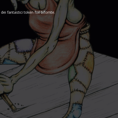
dei fantastici token foil bifornte.