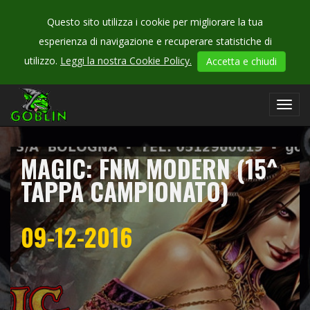
Questo sito utilizza i cookie per migliorare la tua
esperienza di navigazione e recuperare statistiche di
CHECK
utilizzo.
Leggi la nostra Cookie Policy.
Accetta e chiudi
OUR
campionati
Toggl
navig
MAGIC: FNM MODERN (15^
TAPPA CAMPIONATO)
09-12-2016