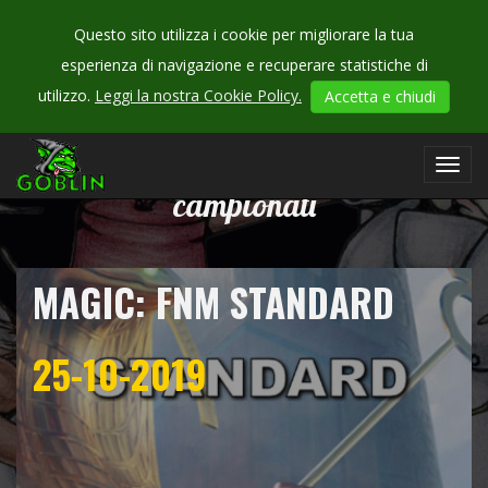
Questo sito utilizza i cookie per migliorare la tua
esperienza di navigazione e recuperare statistiche di
utilizzo.
Leggi la nostra Cookie Policy.
Accetta e chiudi
CHECK
OUR
Toggl
navig
campionati
MAGIC: FNM STANDARD
25-10-2019