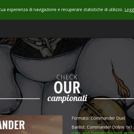
 tua esperienza di navigazione e recuperare statistiche di utilizzo.
Leggi
CHECK
OUR
campionati
Formato: Commander Duel.
ANDER
Banlist: Commander Online 1v1. 
rules-and-formats/
banned-restri