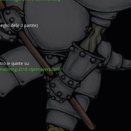
eglio delle 3 partite)
etro le quinte su:
nati/
mtg-2018-clprimavera2018/