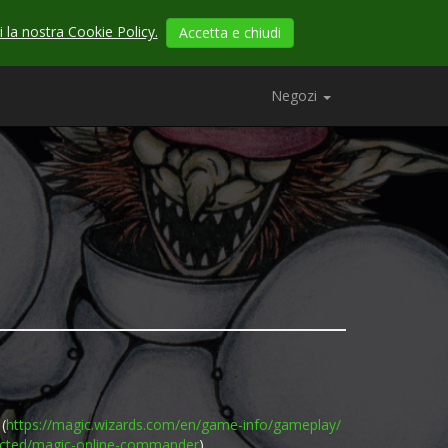
 la nostra Cookie Policy.
Accetta e chiudi
Negozi
(
https://magic.wizards.com/
en/game-info/gameplay/
cted/
magic-online-commander
)