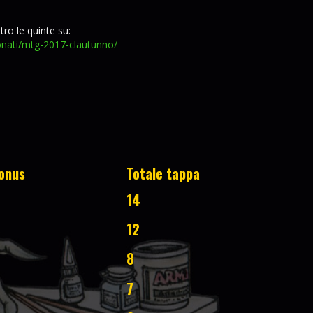
etro le quinte su:
nati/
mtg-2017-clautunno/
onus
Totale tappa
14
12
8
7