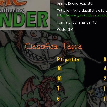
Premi: Buono acquisto.
Tutte le info, le classifiche e i di
https://www.goblinclub.it/
campio
Formato: Commander 1v1
Costo: 5 €
Classifica Tappa
P.ti partite
B
10
4
10
2
7
1
6
1