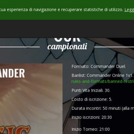
 tua esperienza di navigazione e recuperare statistiche di utilizzo.
Leggi
CHECK
OUR
campionati
Formato: Commander Duel.
ANDER
Banlist: Commander Online 1v1. 
rules-and-formats/
banned-restri
Punti Vita Iniziali. 30.
Costo di iscrizione: 5.
Durata incontri: 50 minuti (alla m
Inizio iscrizioni: 20:30
Inizio Torneo: 21:00