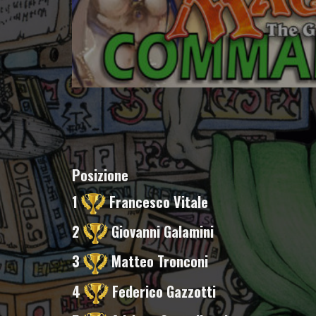
Posizione
1
Francesco Vitale
2
Giovanni Galamini
3
Matteo Tronconi
4
Federico Gazzotti