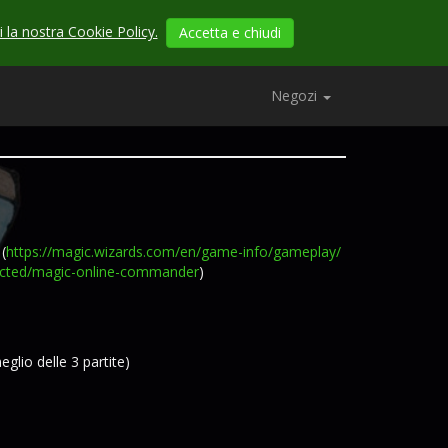
 la nostra Cookie Policy.
Accetta e chiudi
Negozi
(
https://magic.wizards.com/
en/game-info/gameplay/
cted/
magic-online-commander
)
eglio delle 3 partite)