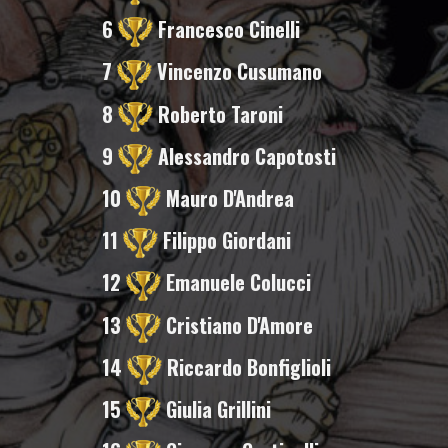
6
Francesco Cinelli
7
Vincenzo Cusumano
8
Roberto Taroni
9
Alessandro Capotosti
10
Mauro D'Andrea
11
Filippo Giordani
12
Emanuele Colucci
13
Cristiano D'Amore
14
Riccardo Bonfiglioli
15
Giulia Grillini