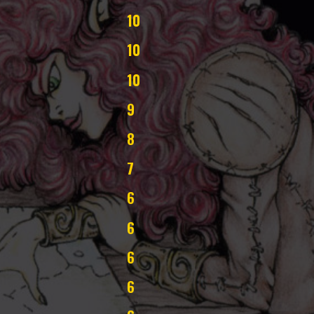
10
10
10
9
8
7
6
6
6
6