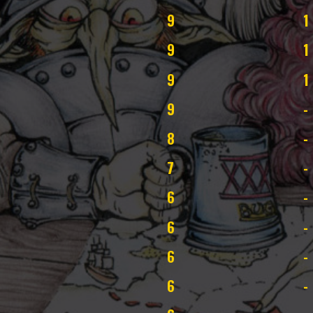
9
1
9
1
9
1
9
-
8
-
7
-
6
-
6
-
6
-
6
-