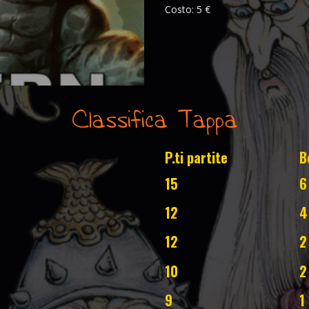
Costo: 5 €
Classifica Tappa
P.ti partite
B
15
6
12
4
12
2
10
2
9
1