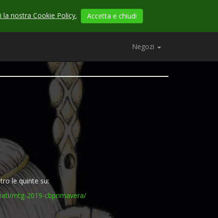
 la nostra Cookie Policy.
Accetta e chiudi
Negozi
etro le quinte su:
onati/mtg-2019-cbprimavera/