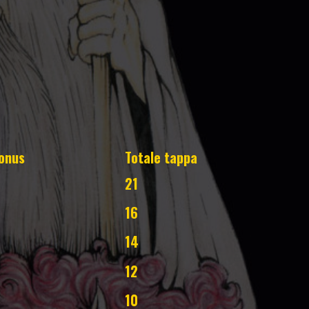
onus
Totale tappa
21
16
14
12
10