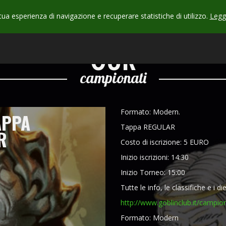
 tua esperienza di navigazione e recuperare statistiche di utilizzo.
Leggi
CHECK
OUR
campionati
Formato: Modern.
APPA
Tappa REGULAR
R
Costo di iscrizione: 5 EURO
Inizio iscrizioni: 14:30
Inizio Torneo: 15:00
Tutte le info, le classifiche e i di
http://www.goblinclub.it/campi
Formato: Modern