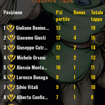
Classifica Tappa
Posizione
P.ti
Bonus
Totale
partite
tappa
1
Giuliano Benincasa
13
6
19
2
Giacomo Giusti
12
4
16
3
Giuseppe Cutrera
12
2
14
4
Michele Orsoni
11
2
13
5
Alessio Montagni
10
1
11
6
Lorenzo Bonaga
9
1
10
7
Silvio Vitali
9
1
10
8
Alberto Conficoni
7
1
8