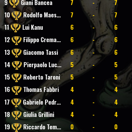
9
Giani Bancea
7
-
7
10
Rodolfo Maestri
7
-
7
11
Lui Kanu
6
-
6
12
Filippo Cremaschi
6
-
6
13
Giacomo Tassi
6
-
6
14
Pierpaolo Luciano
5
-
5
15
Roberto Taroni
5
-
5
16
Thomas Fabbri
4
-
4
17
Gabriele Pedretti
4
-
4
18
Giulia Grillini
4
-
4
19
Riccardo Tempobono
0
-
0