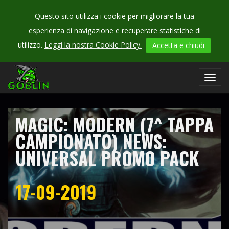
Questo sito utilizza i cookie per migliorare la tua
esperienza di navigazione e recuperare statistiche di
CHECK
utilizzo.
Leggi la nostra Cookie Policy.
Accetta e chiudi
OUR
campionati
Toggl
navig
MAGIC: MODERN (7^ TAPPA
CAMPIONATO) NEWS:
UNIVERSAL PROMO PACK
17-09-2019