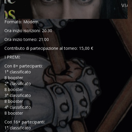
Formato: Modern.
Ora inizio iscrizioni: 20:30
Ora inizio torneo: 21:00
Contributo di partecipazione al torneo: 15,00 €
I PREMI:
Con 8+ partecipanti:
1° classificato
8 booster
2° classificato
8 booster
3° classificato
8 booster
4° classificato
8 booster
Con 16+ partecipanti:
1° classificato