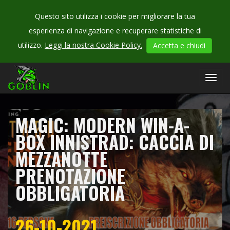
Questo sito utilizza i cookie per migliorare la tua
esperienza di navigazione e recuperare statistiche di
CHECK
utilizzo.
Leggi la nostra Cookie Policy.
Accetta e chiudi
OUR
campionati
Toggl
navig
MAGIC: MODERN WIN-A-
BOX INNISTRAD: CACCIA DI
MEZZANOTTE
PRENOTAZIONE
OBBLIGATORIA
26-10-2021