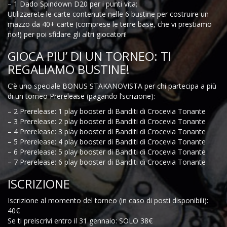
– 1 Dado Spindown D20 per i punti vita;
Utilizzerete le carte contenute nelle 6 bustine per costruire un
mazzo da 40+ carte (comprese le terre base, che vi prestiamo
noi!) per poi sfidare gli altri giocatori!
GIOCA PIU’ DI UN TORNEO: TI
REGALIAMO BUSTINE!
C’è uno speciale BONUS STAKANOVISTA per chi partecipa a più
di un torneo Prerelease (pagando l’scrizione):
– 2 Prerelease: 1 play booster di Banditi di Crocevia Tonante
– 3 Prerelease: 2 play booster di Banditi di Crocevia Tonante
– 4 Prerelease: 3 play booster di Banditi di Crocevia Tonante
– 5 Prerelease: 4 play booster di Banditi di Crocevia Tonante
– 6 Prerelease: 5 play booster di Banditi di Crocevia Tonante
– 7 Prerelease: 6 play booster di Banditi di Crocevia Tonante
ISCRIZIONE
Iscrizione al momento del torneo (in caso di posti disponibili):
40€
Se ti preiscrivi entro il 31 gennaio: SOLO 38€