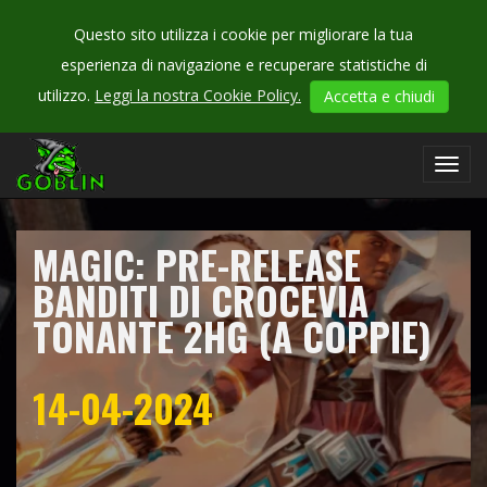
Questo sito utilizza i cookie per migliorare la tua
esperienza di navigazione e recuperare statistiche di
CHECK
utilizzo.
Leggi la nostra Cookie Policy.
Accetta e chiudi
OUR
campionati
Toggl
navig
MAGIC: PRE-RELEASE
BANDITI DI CROCEVIA
TONANTE 2HG (A COPPIE)
14-04-2024