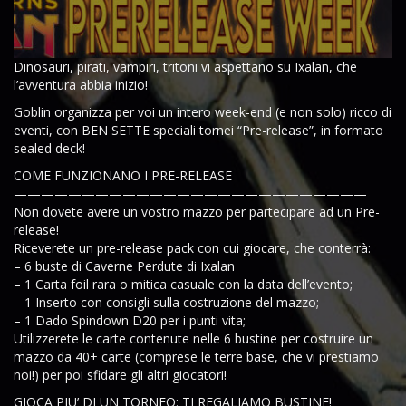
Dinosauri, pirati, vampiri, tritoni vi aspettano su Ixalan, che
l’avventura abbia inizio!
Goblin organizza per voi un intero week-end (e non solo) ricco di
eventi, con BEN SETTE speciali tornei “Pre-release”, in formato
sealed deck!
COME FUNZIONANO I PRE-RELEASE
——————————————————————————
Non dovete avere un vostro mazzo per partecipare ad un Pre-
release!
Riceverete un pre-release pack con cui giocare, che conterrà:
– 6 buste di Caverne Perdute di Ixalan
– 1 Carta foil rara o mitica casuale con la data dell’evento;
– 1 Inserto con consigli sulla costruzione del mazzo;
– 1 Dado Spindown D20 per i punti vita;
Utilizzerete le carte contenute nelle 6 bustine per costruire un
mazzo da 40+ carte (comprese le terre base, che vi prestiamo
noi!) per poi sfidare gli altri giocatori!
GIOCA PIU’ DI UN TORNEO: TI REGALIAMO BUSTINE!