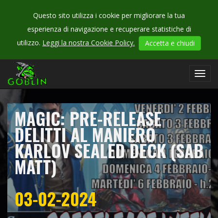
Questo sito utilizza i cookie per migliorare la tua
esperienza di navigazione e recuperare statistiche di
CHECK
utilizzo.
Leggi la nostra Cookie Policy.
Accetta e chiudi
OUR
campionati
Toggl
navig
MAGIC: PRE-RELEASE
DELITTI AL MANIERO
KARLOV SEALED DECK (SAB
MATT)
03-02-2024