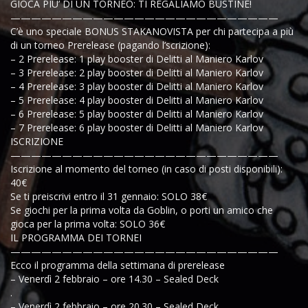
GIOCA PIU’ DI UN TORNEO: TI REGALIAMO BUSTINE!
——————————————————————————
C’è uno speciale BONUS STAKANOVISTA per chi partecipa a più
di un torneo Prerelease (pagando l’scrizione):
– 2 Prerelease: 1 play booster di Delitti al Maniero Karlov
– 3 Prerelease: 2 play booster di Delitti al Maniero Karlov
– 4 Prerelease: 3 play booster di Delitti al Maniero Karlov
– 5 Prerelease: 4 play booster di Delitti al Maniero Karlov
– 6 Prerelease: 5 play booster di Delitti al Maniero Karlov
– 7 Prerelease: 6 play booster di Delitti al Maniero Karlov
ISCRIZIONE
——————————————————————————
Iscrizione al momento del torneo (in caso di posti disponibili):
40€
Se ti preiscrivi entro il 31 gennaio: SOLO 38€
Se giochi per la prima volta da Goblin, o porti un amico che
gioca per la prima volta: SOLO 36€
IL PROGRAMMA DEI TORNEI
——————————————————————————
Ecco il programma della settimana di prerelease
– Venerdì 2 febbraio – ore 14.30 – Sealed Deck
.
– Venerdì 2 febbraio – ore 20.30 – Sealed Deck