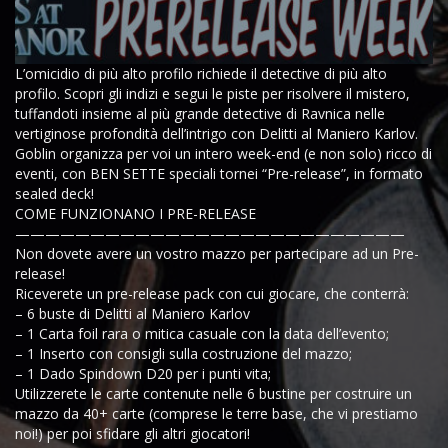
L’omicidio di più alto profilo richiede il detective di più alto
profilo. Scopri gli indizi e segui le piste per risolvere il mistero,
tuffandoti insieme al più grande detective di Ravnica nelle
vertiginose profondità dell’intrigo con Delitti al Maniero Karlov.
Goblin organizza per voi un intero week-end (e non solo) ricco di
eventi, con BEN SETTE speciali tornei “Pre-release”, in formato
sealed deck!
COME FUNZIONANO I PRE-RELEASE
——————————————————————————
Non dovete avere un vostro mazzo per partecipare ad un Pre-
release!
Riceverete un pre-release pack con cui giocare, che conterrà:
– 6 buste di Delitti al Maniero Karlov
– 1 Carta foil rara o mitica casuale con la data dell’evento;
– 1 Inserto con consigli sulla costruzione del mazzo;
– 1 Dado Spindown D20 per i punti vita;
Utilizzerete le carte contenute nelle 6 bustine per costruire un
mazzo da 40+ carte (comprese le terre base, che vi prestiamo
noi!) per poi sfidare gli altri giocatori!