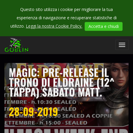
Questo sito utilizza i cookie per migliorare la tua
esperienza di navigazione e recuperare statistiche di
CHECK
utilizzo.
Leggi la nostra Cookie Policy.
Accetta e chiudi
OUR
campionati
Toggl
navig
MAGIC: PRE-RELEASE IL
TRONO DI ELDRAINE (12^
TAPPA) SABATO MATT.
28-09-2019