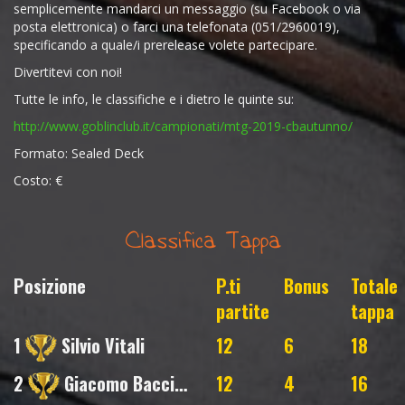
semplicemente mandarci un messaggio (su Facebook o via
posta elettronica) o farci una telefonata (051/2960019),
specificando a quale/i prerelease volete partecipare.
Divertitevi con noi!
Tutte le info, le classifiche e i dietro le quinte su:
http://www.goblinclub.it/campionati/mtg-2019-cbautunno/
Formato: Sealed Deck
Costo: €
Classifica Tappa
Posizione
P.ti
Bonus
Totale
partite
tappa
1
Silvio Vitali
12
6
18
2
Giacomo Baccilieri
12
4
16