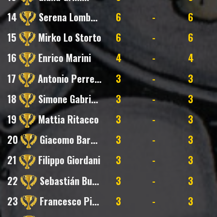
14
Serena Lombardelli
6
-
6
15
Mirko Lo Storto
6
-
6
16
Enrico Marini
4
-
4
17
Antonio Perrella
3
-
3
18
Simone Gabriotti
3
-
3
19
Mattia Ritacco
3
-
3
20
Giacomo Barbas
3
-
3
21
Filippo Giordani
3
-
3
22
Sebastián Bustamante
3
-
3
23
Francesco Pizzi
3
-
3