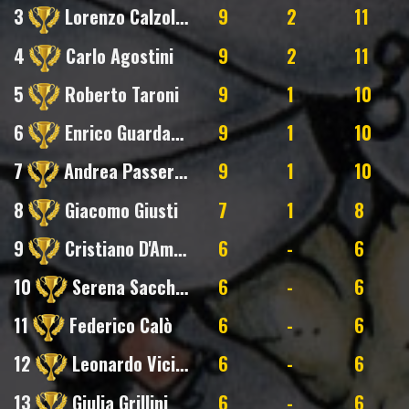
3
Lorenzo Calzolari
9
2
11
4
Carlo Agostini
9
2
11
5
Roberto Taroni
9
1
10
6
Enrico Guardabassi
9
1
10
7
Andrea Passerini
9
1
10
8
Giacomo Giusti
7
1
8
9
Cristiano D'Amore
6
-
6
10
Serena Sacchetti
6
-
6
11
Federico Calò
6
-
6
12
Leonardo Vicidomini
6
-
6
13
Giulia Grillini
6
-
6