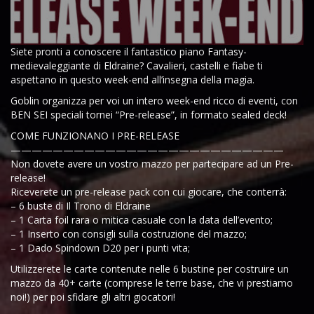
Siete pronti a conoscere il fantastico piano Fantasy-
medievaleggiante di Eldraine? Cavalieri, castelli e fiabe ti
aspettano in questo week-end all’insegna della magia.
Goblin organizza per voi un intero week-end ricco di eventi, con
BEN SEI speciali tornei “Pre-release”, in formato sealed deck!
COME FUNZIONANO I PRE-RELEASE
——————————————————————————
Non dovete avere un vostro mazzo per partecipare ad un Pre-
release!
Riceverete un pre-release pack con cui giocare, che conterrà:
– 6 buste di Il Trono di Eldraine
– 1 Carta foil rara o mitica casuale con la data dell’evento;
– 1 Inserto con consigli sulla costruzione del mazzo;
– 1 Dado Spindown D20 per i punti vita;
Utilizzerete le carte contenute nelle 6 bustine per costruire un
mazzo da 40+ carte (comprese le terre base, che vi prestiamo
noi!) per poi sfidare gli altri giocatori!