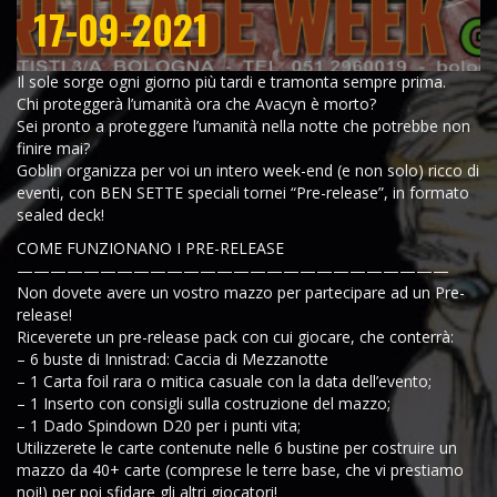
17-09-2021
Il sole sorge ogni giorno più tardi e tramonta sempre prima.
Chi proteggerà l’umanità ora che Avacyn è morto?
Sei pronto a proteggere l’umanità nella notte che potrebbe non
finire mai?
Goblin organizza per voi un intero week-end (e non solo) ricco di
eventi, con BEN SETTE speciali tornei “Pre-release”, in formato
sealed deck!
COME FUNZIONANO I PRE-RELEASE
——————————————————————————
Non dovete avere un vostro mazzo per partecipare ad un Pre-
release!
Riceverete un pre-release pack con cui giocare, che conterrà:
– 6 buste di Innistrad: Caccia di Mezzanotte
– 1 Carta foil rara o mitica casuale con la data dell’evento;
– 1 Inserto con consigli sulla costruzione del mazzo;
– 1 Dado Spindown D20 per i punti vita;
Utilizzerete le carte contenute nelle 6 bustine per costruire un
mazzo da 40+ carte (comprese le terre base, che vi prestiamo
noi!) per poi sfidare gli altri giocatori!