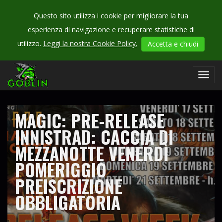
Questo sito utilizza i cookie per migliorare la tua
esperienza di navigazione e recuperare statistiche di
CHECK
utilizzo.
Leggi la nostra Cookie Policy.
Accetta e chiudi
OUR
campionati
Toggl
navig
MAGIC: PRE-RELEASE
INNISTRAD: CACCIA DI
MEZZANOTTE VENERDÌ
POMERIGGIO
PREISCRIZIONE
OBBLIGATORIA