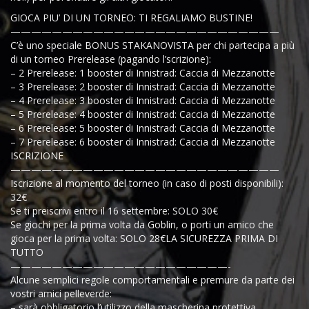
GIOCA PIU’ DI UN TORNEO: TI REGALIAMO BUSTINE!
——————————————————————————
C’è uno speciale BONUS STAKANOVISTA per chi partecipa a più
di un torneo Prerelease (pagando l’scrizione):
– 2 Prerelease: 1 booster di Innistrad: Caccia di Mezzanotte
– 3 Prerelease: 2 booster di Innistrad: Caccia di Mezzanotte
– 4 Prerelease: 3 booster di Innistrad: Caccia di Mezzanotte
– 5 Prerelease: 4 booster di Innistrad: Caccia di Mezzanotte
– 6 Prerelease: 5 booster di Innistrad: Caccia di Mezzanotte
– 7 Prerelease: 6 booster di Innistrad: Caccia di Mezzanotte
ISCRIZIONE
——————————————————————————
Iscrizione al momento del torneo (in caso di posti disponibili):
32€
Se ti preiscrivi entro il 16 settembre: SOLO 30€
Se giochi per la prima volta da Goblin, o porti un amico che
gioca per la prima volta: SOLO 28€LA SICUREZZA PRIMA DI
TUTTO
—————————————————————-
Alcune semplici regole comportamentali e premure da parte dei
vostri amici pelleverde:
– sarà obbligatorio l’utilizzo della mascherina protettiva