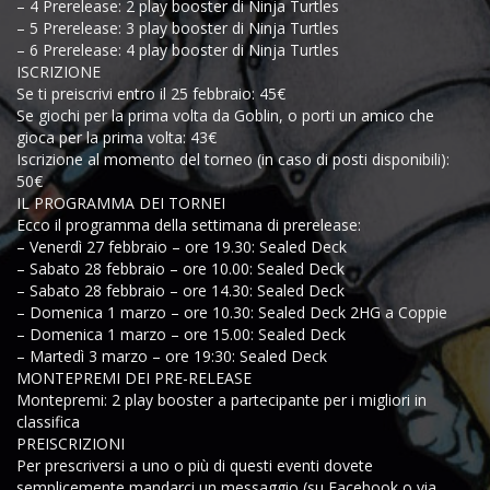
– 4 Prerelease: 2 play booster di Ninja Turtles
– 5 Prerelease: 3 play booster di Ninja Turtles
– 6 Prerelease: 4 play booster di Ninja Turtles
ISCRIZIONE
Se ti preiscrivi entro il 25 febbraio: 45€
Se giochi per la prima volta da Goblin, o porti un amico che
gioca per la prima volta: 43€
Iscrizione al momento del torneo (in caso di posti disponibili):
50€
IL PROGRAMMA DEI TORNEI
Ecco il programma della settimana di prerelease:
– Venerdì 27 febbraio – ore 19.30: Sealed Deck
– Sabato 28 febbraio – ore 10.00: Sealed Deck
– Sabato 28 febbraio – ore 14.30: Sealed Deck
– Domenica 1 marzo – ore 10.30: Sealed Deck 2HG a Coppie
– Domenica 1 marzo – ore 15.00: Sealed Deck
– Martedì 3 marzo – ore 19:30: Sealed Deck
MONTEPREMI DEI PRE-RELEASE
Montepremi: 2 play booster a partecipante per i migliori in
classifica
PREISCRIZIONI
Per prescriversi a uno o più di questi eventi dovete
semplicemente mandarci un messaggio (su Facebook o via