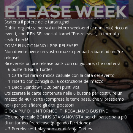
Scatena il potere delle tartarughe!
Goblin organizza per voi un intero week-end (e non solo) ricco di
eventi, con BEN SEI speciali tornei “Pre-release”, in formato
sealed deck!
COME FUNZIONANO I PRE-RELEASE?
Non dovete avere un vostro mazzo per partecipare ad un Pre-
release!
Riceverete un pre-release pack con cui giocare, che conterrà:
– 6 buste di Ninja Turtles
– 1 Carta foil rara o mitica casuale con la data dell’evento;
– 1 Inserto con consigli sulla costruzione del mazzo;
– 1 Dado Spindown D20 per i punti vita;
Utilizzerete le carte contenute nelle 6 bustine per costruire un
mazzo da 40+ carte (comprese le terre base, che vi prestiamo
noi!) per poi sfidare gli altri giocatori!
GIOCA PIU’ DI UN TORNEO: TI REGALIAMO BUSTINE!
C’è uno speciale BONUS STAKANOVISTA per chi partecipa a più
di un torneo Prerelease (pagando l’scrizione):
– 3 Prerelease: 1 play booster di Ninja Turtles