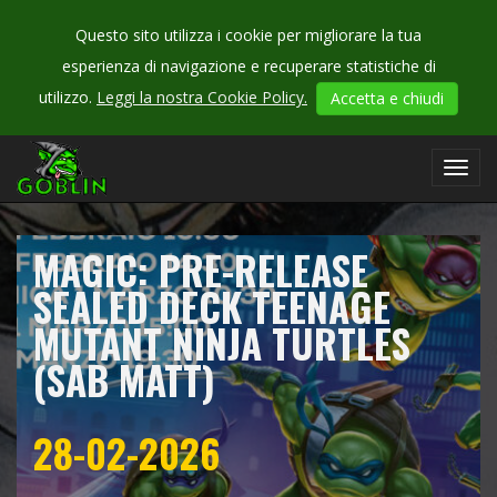
Questo sito utilizza i cookie per migliorare la tua
esperienza di navigazione e recuperare statistiche di
CHECK
utilizzo.
Leggi la nostra Cookie Policy.
Accetta e chiudi
OUR
campionati
Toggl
navig
MAGIC: PRE-RELEASE
SEALED DECK TEENAGE
MUTANT NINJA TURTLES
(SAB MATT)
28-02-2026