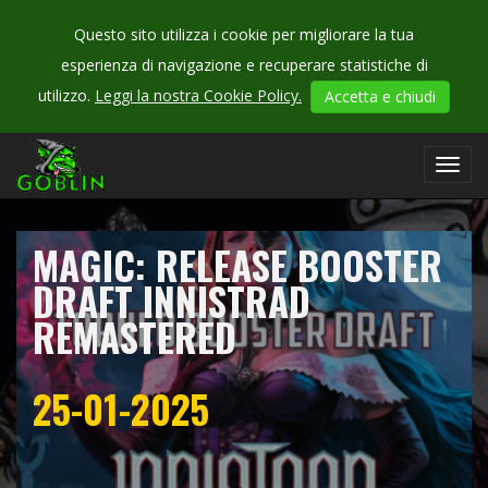
Questo sito utilizza i cookie per migliorare la tua
esperienza di navigazione e recuperare statistiche di
CHECK
utilizzo.
Leggi la nostra Cookie Policy.
Accetta e chiudi
OUR
campionati
Toggl
navig
MAGIC: RELEASE BOOSTER
DRAFT INNISTRAD
REMASTERED
25-01-2025